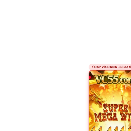
⚡
Cair via DANA · 38 det