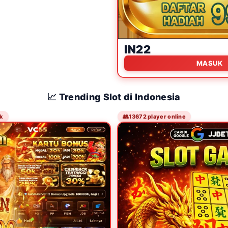
IN22
MASUK
📈 Trending Slot di Indonesia
👥
ik
13672 player online