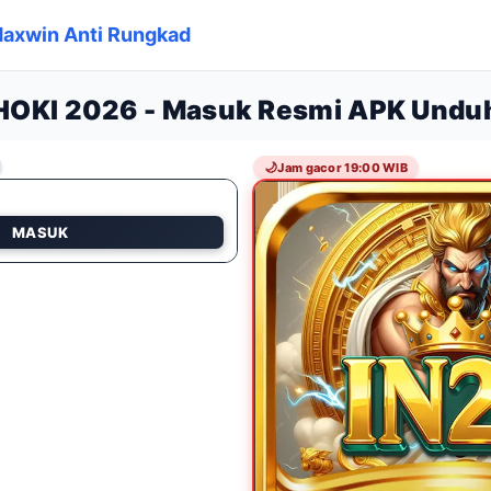
 Maxwin Anti Rungkad
HOKI 2026 - Masuk Resmi APK Undu
🌙
Jam gacor 19:00 WIB
MASUK