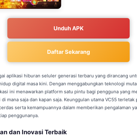
Unduh APK
Daftar Sekarang
ai aplikasi hiburan seluler generasi terbaru yang dirancang u
idup digital masa kini. Dengan menggabungkan teknologi muta
ikasi ini menawarkan platform satu pintu bagi pengguna yang m
gi di mana saja dan kapan saja. Keunggulan utama VC55 terletak 
cerdas serta kemampuannya dalam memberikan pengalaman ya
tiap penggunanya.
an dan Inovasi Terbaik