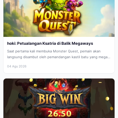
hoki: Petualangan Ksatria di Balik Megaways
Saat pertama kali membuka Monster Quest, pemain akan
langsung disambut oleh pemandangan kastil batu yang megah
dengan latar belakang perbukitan...
04 Agu 2026