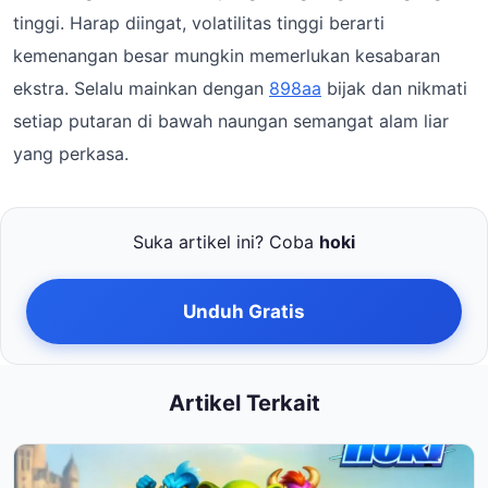
tinggi. Harap diingat, volatilitas tinggi berarti
kemenangan besar mungkin memerlukan kesabaran
ekstra. Selalu mainkan dengan
898aa
bijak dan nikmati
setiap putaran di bawah naungan semangat alam liar
yang perkasa.
Suka artikel ini? Coba
hoki
Unduh Gratis
Artikel Terkait