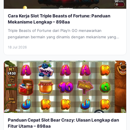
Cara Kerja Slot Triple Beasts of Fortune: Panduan
Mekanisme Lengkap – 898aa
Triple Beasts of Fortune dari Play’n GO menawarkan
pengalaman bermain yang dinamis dengan mekanisme yang
berpusat pada pengumpulan simbol 898aa...
18 Jul 2026
Panduan Cepat Slot Bear Crazy: Ulasan Lengkap dan
Fitur Utama – 898aa